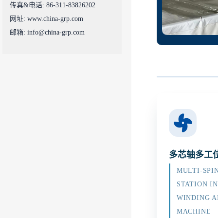
传真&电话: 86-311-83826202
网址: www.china-grp.com
邮箱: info@china-grp.com
多芯轴多工
MULTI-SPI
STATION I
WINDING A
MACHINE