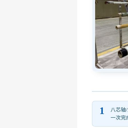
1
八芯轴
一次完